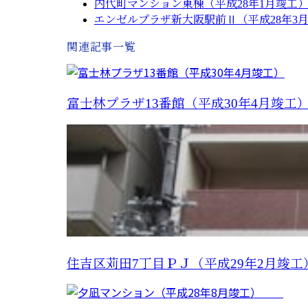
内代町マンション東棟（平成28年1月竣工
エンゼルプラザ新大阪駅前Ⅱ（平成28年3
関連記事一覧
富士林プラザ13番館（平成30年4月竣工
住吉区苅田7丁目ＰＪ（平成29年2月竣工