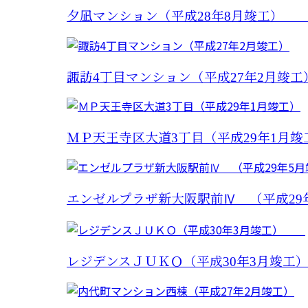
夕凪マンション（平成28年8月竣工
諏訪4丁目マンション（平成27年2月竣工
ＭＰ天王寺区大道3丁目（平成29年1月竣
エンゼルプラザ新大阪駅前Ⅳ （平成29
レジデンスＪＵＫＯ（平成30年3月竣