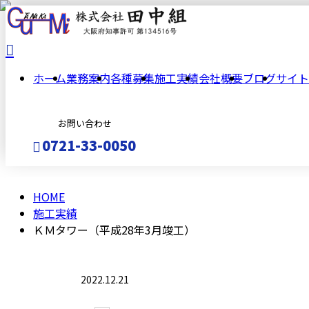
施
ホーム
業務案内
各種募集
施工実績
会社概要
ブログ
サイト
工
お問い合わせ
実
0721-33-0050
績
HOME
メールフォーム
施工実績
ＫＭタワー（平成28年3月竣工）
2022.12.21