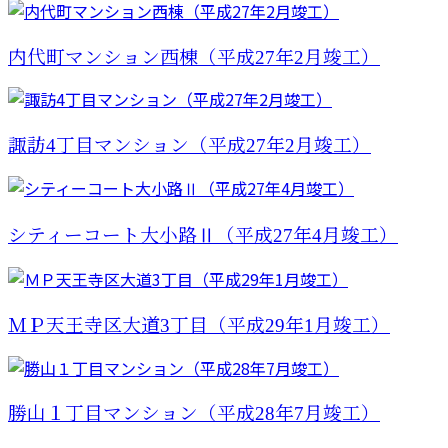
内代町マンション西棟（平成27年2月竣工）
諏訪4丁目マンション（平成27年2月竣工）
シティーコート大小路Ⅱ（平成27年4月竣工）
ＭＰ天王寺区大道3丁目（平成29年1月竣工）
勝山１丁目マンション（平成28年7月竣工）