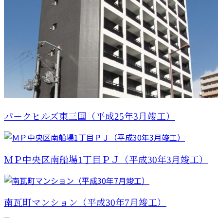
パークヒルズ東三国（平成25年3月竣工）
ＭＰ中央区南船場1丁目ＰＪ（平成30年3月竣工）
南瓦町マンション（平成30年7月竣工）