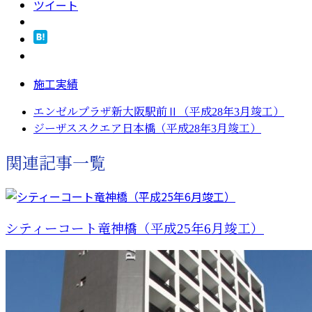
ツイート
施工実績
エンゼルプラザ新大阪駅前Ⅱ（平成28年3月竣工）
ジーザススクエア日本橋（平成28年3月竣工）
関連記事一覧
シティーコート竜神橋（平成25年6月竣工）