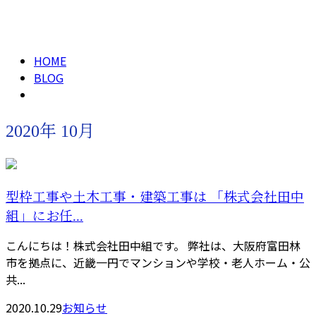
2020年 10月
メールフォーム
HOME
BLOG
2020年 10月
型枠工事や土木工事・建築工事は 「株式会社田中
組」にお任...
こんにちは！株式会社田中組です。 弊社は、大阪府富田林
市を拠点に、近畿一円でマンションや学校・老人ホーム・公
共...
2020.10.29
お知らせ