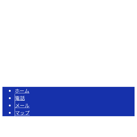
〒584-0046
大阪府富田林市大字東板持1009番地
Googleマップで確認する
TEL 0721-33-0050 / FAX 0721-33-0051
型枠工事・土木工事は大阪府富田林市の株式会社田中組へ｜
Copyright © 株式会社田中組. All rights reserved.
ホーム
電話
メール
マップ